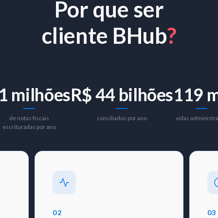
Por que ser
ento
Consultoria jurídico-empresarial
cliente BHub
?
1 milhões
R$ 44 bilhões
119 m
de notas fiscais
conciliados por ano
vidas administr
escrituradas por ano
02
03